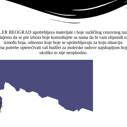
R BEOGRAD upotrebljava materijale i boje različitog cenovnog raz
ujemo da se pre izbora boje konsultujete sa nama da bi vam objasnili r
između boja, odnosno koje boje se upotrebljavaju za koju situaciju.
a potrebe opterećivati vaš budžet za molerske radove najskupljom bo
ukoliko to nije neophodno.