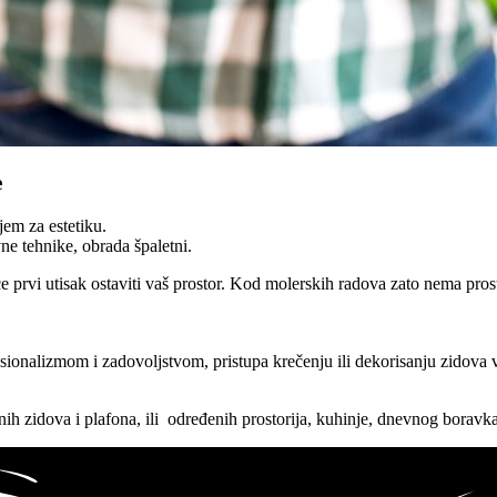
e
em za estetiku.
ne tehnike, obrada špaletni.
 prvi utisak ostaviti vaš prostor. Kod molerskih radova zato nema prosto
lizmom i zadovoljstvom, pristupa krečenju ili dekorisanju zidova va
ih zidova i plafona, ili određenih prostorija, kuhinje, dnevnog boravka, 