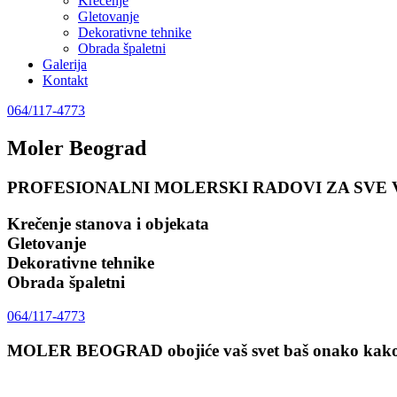
Krečenje
Gletovanje
Dekorativne tehnike
Obrada špaletni
Galerija
Kontakt
064/117-4773
Moler Beograd
PROFESIONALNI MOLERSKI RADOVI ZA SVE 
Krečenje stanova i objekata
Gletovanje
Dekorativne tehnike
Obrada špaletni
064/117-4773
MOLER BEOGRAD obojiće vaš svet baš onako kako s