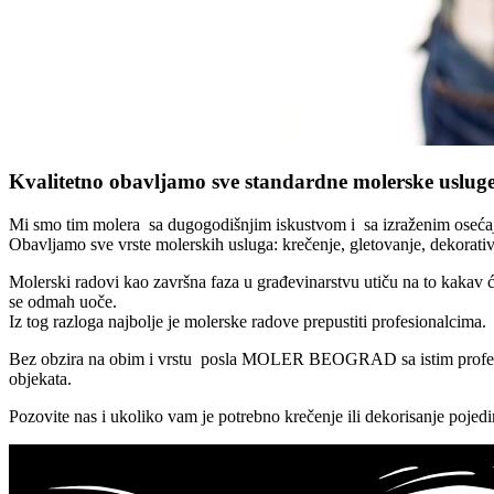
Kvalitetno obavljamo sve standardne molerske uslug
Mi smo tim molera sa dugogodišnjim iskustvom i sa izraženim osećaj
Obavljamo sve vrste molerskih usluga: krečenje, gletovanje, dekorativ
Molerski radovi kao završna faza u građevinarstvu utiču na to kakav će
se odmah uoče.
Iz tog razloga najbolje je molerske radove prepustiti profesionalcima.
Bez obzira na obim i vrstu posla MOLER BEOGRAD sa istim profesiona
objekata.
Pozovite nas i ukoliko vam je potrebno krečenje ili dekorisanje pojedin