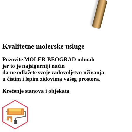
Kvalitetne molerske usluge​
Pozovite MOLER BEOGRAD odmah
jer to je najsigurniji način
da ne odlažete svoje zadovoljstvo uživanja
u čistim i lepim zidovima vašeg prostora.
Krečenje stanova i objekata