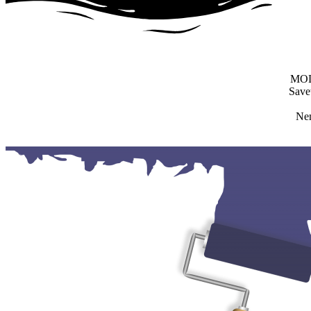
MOLE
Savet
Nem