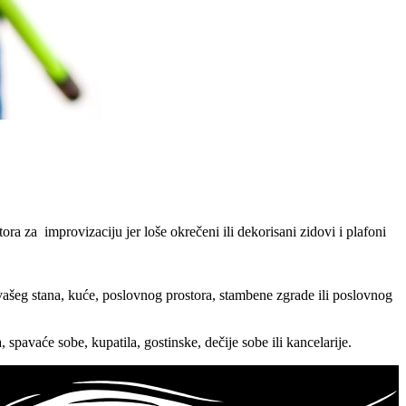
ra za improvizaciju jer loše okrečeni ili dekorisani zidovi i plafoni
šeg stana, kuće, poslovnog prostora, stambene zgrade ili poslovnog
spavaće sobe, kupatila, gostinske, dečije sobe ili kancelarije.