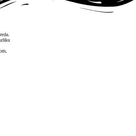
reda.
azliku
jom,