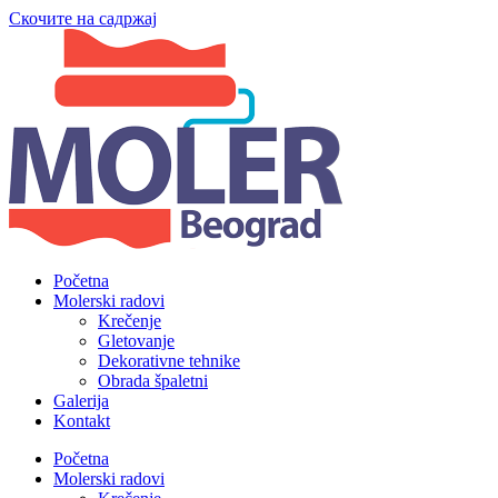
Скочите на садржај
Početna
Molerski radovi
Krečenje
Gletovanje
Dekorativne tehnike
Obrada špaletni
Galerija
Kontakt
Početna
Molerski radovi